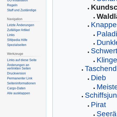
UO Installation
Kundsc
Regeln
Staff und Zuständige
Waldl
Navigation
Knappe
Letzte Änderungen
Zufälliger Artikel
Palad
Links
SWpedia Hilfe
Dunkl
Spezialseiten
Schwert
Werkzeuge
Kling
Links auf diese Seite
Änderungen an
Taschend
verlinkten Seiten
Druckversion
Dieb
Permanenter Link
Seiten­­informationen
Meist
Cargo-Daten
Schiffsju
Alle ausklappen
Pirat
Seerä