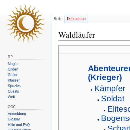
Seite
Diskussion
Waldläufer
Zur
Zur
Navigation
Suche
RP
springen
springen
Magie
Abenteure
Gilden
Götter
(Krieger)
Klassen
Spezies
Kämpfer
Quests
Soldat
Welt
Elites
OOC
Anmeldung
Bogens
Glossar
Hilfe und FAQ
Schar