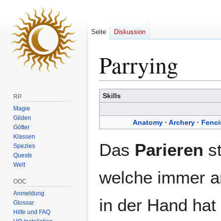
Seite
Diskussion
Parrying
Zur
Zur
Skills
RP
Navigation
Suche
Magie
springen
springen
Gilden
Anatomy
·
Archery
·
Fenci
Götter
Klassen
Das
Parieren
st
Spezies
Quests
Welt
welche immer a
OOC
Anmeldung
in der Hand hat
Glossar
Hilfe und FAQ