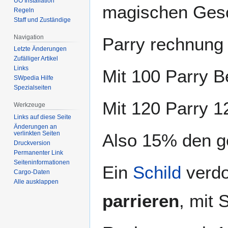
UO Installation
magischen Gesc
Regeln
Staff und Zuständige
Navigation
Parry rechnung 
Letzte Änderungen
Zufälliger Artikel
Links
Mit 100 Parry B
SWpedia Hilfe
Spezialseiten
Mit 120 Parry 1
Werkzeuge
Links auf diese Seite
Änderungen an
verlinkten Seiten
Also 15% den ge
Druckversion
Permanenter Link
Seiten­­informationen
Ein
Schild
verdo
Cargo-Daten
Alle ausklappen
parrieren
, mit 