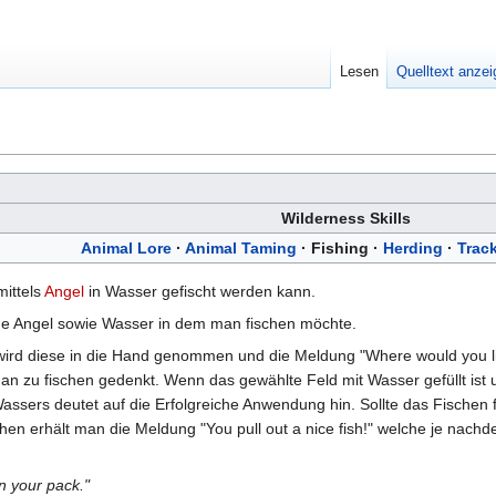
Lesen
Quelltext anze
Wilderness Skills
Animal Lore
·
Animal Taming
·
Fishing
·
Herding
·
Trac
mittels
Angel
in Wasser gefischt werden kann.
ine Angel sowie Wasser in dem man fischen möchte.
ird diese in die Hand genommen und die Meldung "Where would you like 
zu fischen gedenkt. Wenn das gewählte Feld mit Wasser gefüllt ist u
assers deutet auf die Erfolgreiche Anwendung hin. Sollte das Fischen
hen erhält man die Meldung "You pull out a nice fish!" welche je na
in your pack."