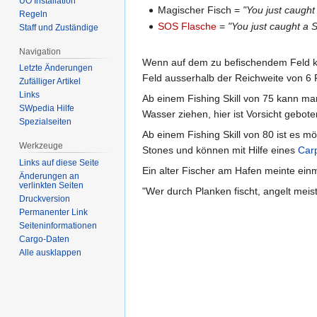
UO Installation
Magischer Fisch =
"You just caught
Regeln
SOS Flasche
=
"You just caught a 
Staff und Zuständige
Navigation
Wenn auf dem zu befischendem Feld ke
Letzte Änderungen
Feld ausserhalb der Reichweite von 6 
Zufälliger Artikel
Links
Ab einem Fishing Skill von 75 kann m
SWpedia Hilfe
Wasser ziehen, hier ist Vorsicht gebote
Spezialseiten
Ab einem Fishing Skill von 80 ist es m
Werkzeuge
Stones und können mit Hilfe eines
Car
Links auf diese Seite
Ein alter Fischer am Hafen meinte einm
Änderungen an
verlinkten Seiten
"Wer durch Planken fischt, angelt meis
Druckversion
Permanenter Link
Seiten­­informationen
Cargo-Daten
Alle ausklappen