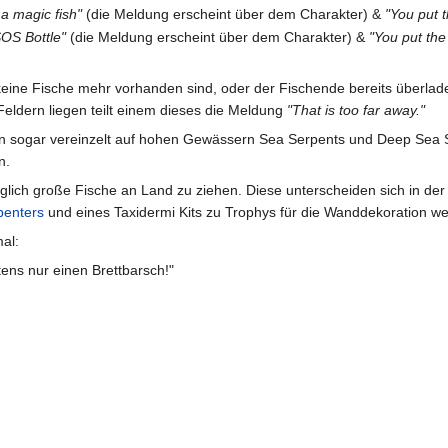
 a magic fish"
(die Meldung erscheint über dem Charakter) &
"You put 
SOS Bottle"
(die Meldung erscheint über dem Charakter) &
"You put the
ine Fische mehr vorhanden sind, oder der Fischende bereits überlade
Feldern liegen teilt einem dieses die Meldung
"That is too far away."
an sogar vereinzelt auf hohen Gewässern Sea Serpents und Deep Sea
n.
öglich große Fische an Land zu ziehen. Diese unterscheiden sich in de
penters
und eines Taxidermi Kits zu Trophys für die Wanddekoration we
al:
tens nur einen Brettbarsch!"