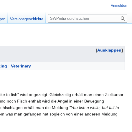
Anmelden
S
igen
Versionsgeschichte
u
c
h
e
Ausklappen
king
·
Veterinary
to fish" wird angezeigt. Gleichzeitig erhält man einen Zielkursor
nd noch Fisch enthält wird die Angel in einer Bewegung
 fehlschlagen erhält man die Meldung
"You fish a while, but fail to
chdem was man gefangen hat sogleich von einer anderen Meldung