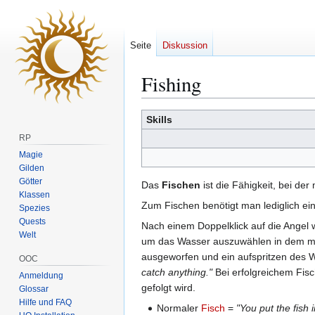
Seite
Diskussion
Fishing
Zur
Zur
Skills
Navigation
Suche
RP
springen
springen
Magie
Gilden
Götter
Das
Fischen
ist die Fähigkeit, bei der 
Klassen
Zum Fischen benötigt man lediglich e
Spezies
Quests
Nach einem Doppelklick auf die Angel w
Welt
um das Wasser auszuwählen in dem man 
ausgeworfen und ein aufspritzen des W
OOC
catch anything."
Bei erfolgreichem Fisc
Anmeldung
gefolgt wird.
Glossar
Hilfe und FAQ
Normaler
Fisch
=
"You put the fish 