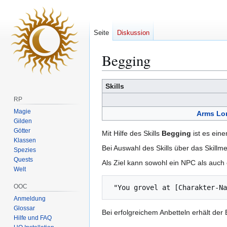
Seite
Diskussion
Begging
Zur
Zur
Skills
Navigation
Suche
RP
springen
springen
Magie
Arms Lo
Gilden
Götter
Mit Hilfe des Skills
Begging
ist es ein
Klassen
Bei Auswahl des Skills über das Skill
Spezies
Quests
Als Ziel kann sowohl ein NPC als auch
Welt
OOC
 "You grovel at [Charakter-N
Anmeldung
Glossar
Bei erfolgreichem Anbetteln erhält der
Hilfe und FAQ