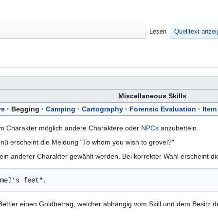
Lesen
Quelltext anze
Miscellaneous Skills
re
·
Begging
·
Camping
·
Cartography
·
Forensic Evaluation
·
Item
em Charakter möglich andere Charaktere oder
NPCs
anzubetteln.
menü erscheint die Meldung "To whom you wish to grovel?"
 ein anderer Charakter gewählt werden. Bei korrekter Wahl erscheint d
ame]'s feet".
 Bettler einen Goldbetrag, welcher abhängig vom Skill und dem Besitz de