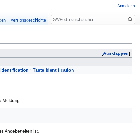
Anmelden
S
igen
Versionsgeschichte
u
c
h
e
Ausklappen
 Identification
·
Taste Identification
ie Meldung:
s Angebettelten ist.