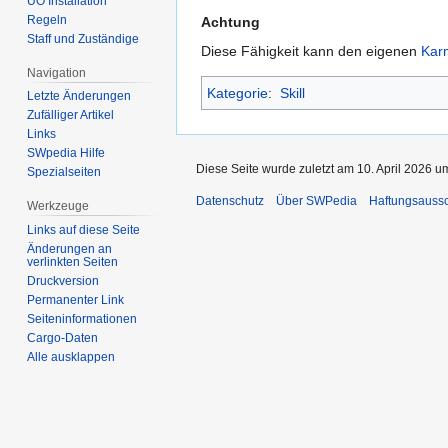
UO Installation
Regeln
Achtung
Staff und Zuständige
Diese Fähigkeit kann den eigenen
Kar
Navigation
Kategorie
:
Skill
Letzte Änderungen
Zufälliger Artikel
Links
SWpedia Hilfe
Diese Seite wurde zuletzt am 10. April 2026 u
Spezialseiten
Datenschutz
Über SWPedia
Haftungsauss
Werkzeuge
Links auf diese Seite
Änderungen an
verlinkten Seiten
Druckversion
Permanenter Link
Seiten­­informationen
Cargo-Daten
Alle ausklappen