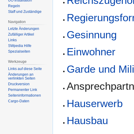
Reichszugehör
UO Installation
Regeln
Staff und Zuständige
Regierungsfo
Navigation
Letzte Änderungen
Gesinnung
Zufälliger Artikel
Links
SWpedia Hilfe
Einwohner
Spezialseiten
Werkzeuge
Garde und Mili
Links auf diese Seite
Änderungen an
verlinkten Seiten
Ansprechpartn
Druckversion
Permanenter Link
Seiten­­informationen
Hauserwerb
Cargo-Daten
Hausbau