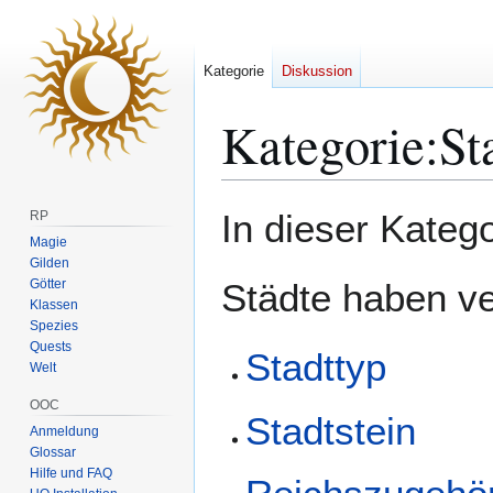
Kategorie
Diskussion
Kategorie
:
St
Zur
Zur
In dieser Katego
RP
Navigation
Suche
Magie
springen
springen
Gilden
Götter
Städte haben v
Klassen
Spezies
Quests
Stadttyp
Welt
OOC
Stadtstein
Anmeldung
Glossar
Hilfe und FAQ