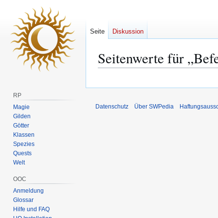
Seite
Diskussion
Seitenwerte für „Bef
Zur
Zur
Navigation
Suche
RP
springen
springen
Datenschutz
Über SWPedia
Haftungsauss
Magie
Gilden
Götter
Klassen
Spezies
Quests
Welt
OOC
Anmeldung
Glossar
Hilfe und FAQ